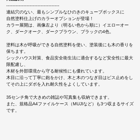
----------------------------------
連結穴のない、最もシンプルなひのきのキューブボックスに
自然塗料仕上げのカラーオプションが登場！
カラー展開は、画像左より（明るい色から順に）イエローオー
ク、ダークオーク、ダークブラウン、ブラックの4色。
塗料は木が呼吸ができる自然塗料を使い、塗装後にも木の香りを
保ちます。
シックハウス対策、食品安全衛生法に適合するなど安全性に最大
限配慮し、
木材を外部環境から守る耐候性にも優れています。
木目に沿って丁寧に鉋をかけ、木と木のつなぎ目はビス止めをし
てその上にダボを入れ耐久性をよくしています。
35センチ角で大きめの雑誌や写真集も収納できます。
また、規格品A4ファイルケース（MUJIなど）も3つ収まるサイズ
です。